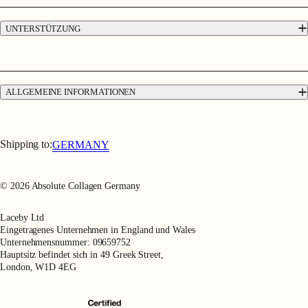
Nachhaltigkeit
UNTERSTÜTZUNG
Versand & Rückgabe
Kontakt
Faqs
ALLGEMEINE INFORMATIONEN
12 Woche Geldzurück Garantie
Verkaufsbedingungen für Verbraucher
Nutzungsbedingungen
Datenschutzerklärung
Shipping to:
GERMANY
© 2026 Absolute Collagen Germany
Laceby Ltd
Eingetragenes Unternehmen in England und Wales
Unternehmensnummer: 09659752
Hauptsitz befindet sich in 49 Greek Street,
London, W1D 4EG