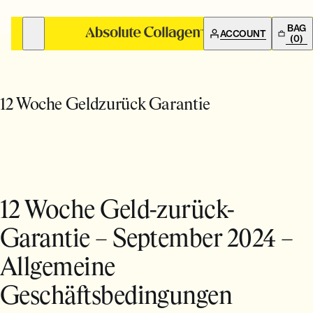
BAG
ACCOUNT
(0)
COLLAGEN GETRAENK
BILDUNG
BILDUNG
12 Woche Geldzurück Garantie
KLINISCHE STUDIEN
Wie man es einnimmt
VORHER NACHHER BILDER
Kollagenergebnisse
12 Woche Geld-zurück-
Garantie – September 2024 –
Kollagenpräparate Wissenschaft
Allgemeine
Geschäftsbedingungen