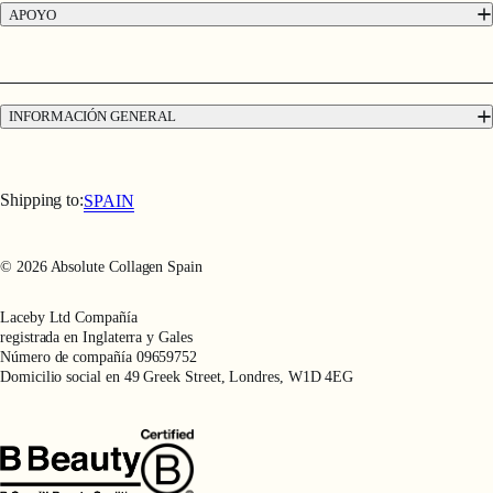
APOYO
Entrega y devoluciones
Contacto
Preguntas frecuentes
INFORMACIÓN GENERAL
Garantía de devolución de 12 semanas
Condiciones de uso
Términos y condiciones de venta
Política de privacidad
Shipping to:
SPAIN
© 2026 Absolute Collagen Spain
Laceby Ltd Compañía
registrada en Inglaterra y Gales
Número de compañía 09659752
Domicilio social en 49 Greek Street, Londres, W1D 4EG