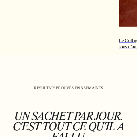
Le Collagè
sous d’au
RÉSULTATS PROUVÉS EN 6 SEMAINES
UN SACHET PAR JOUR.
C'EST TOUT CE QU'IL A