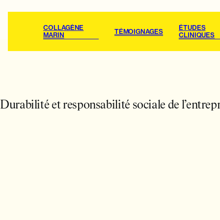
COLLAGÈNE
ÉTUDES
TÉMOIGNAGES
MARIN
CLINIQUES
COLLAGÈNE MARIN
TÉMOIGNAGES
Durabilité et responsabilité sociale de l’entrep
ÉTUDES CLINIQUES
À PROPOS