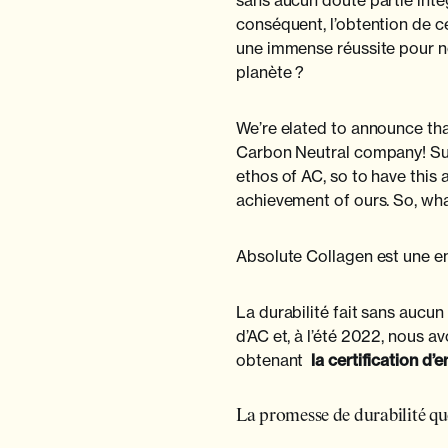
sans aucun doute partie inté
conséquent, l’obtention de c
une immense réussite pour nou
planète ?
We’re elated to announce tha
Carbon Neutral company! Sust
ethos of AC, so to have this a
achievement of ours. So, wha
Absolute Collagen est une en
La durabilité fait sans aucun
d’AC et, à l’été 2022, nous a
obtenant
la certification d’
La promesse de durabilité qu