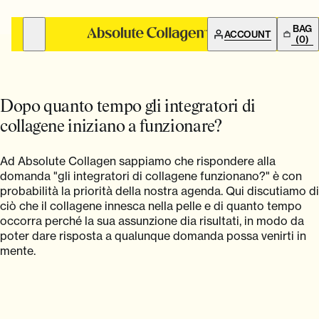
BAG
ACCOUNT
(0)
INTEGRATORE DI COLLAGENE MARINO
IMPARARE
RISULTATI
IMPARARE
Dopo quanto tempo gli integratori di
collagene iniziano a funzionare?
RISULTATI
Scienza degli integratori di collagene
Risultati dei test clinici
Ad Absolute Collagen sappiamo che rispondere alla
domanda "gli integratori di collagene funzionano?" è con
probabilità la priorità della nostra agenda. Qui discutiamo di
Come prendere
Risultati del collagene
ciò che il collagene innesca nella pelle e di quanto tempo
occorra perché la sua assunzione dia risultati, in modo da
poter dare risposta a qualunque domanda possa venirti in
Risultati del collagene
storie di successo
mente.
Risultati dei test clinici