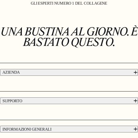
GLI ESPERTI NUMERO 1 DEL COLLAGENE
UNA BUSTINA AL GIORNO. È
BASTATO QUESTO.
AZIENDA
Chi siamo
Sostenibilità e responsabilità sociale aziendale
SUPPORTO
Consegna e resi
Contatti
12 settimane Garanzia di rimborso
INFORMAZIONI GENERALI
FAQ Collagene